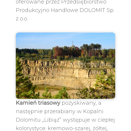
oferowane przez Przedsiębiorstwo
Produkcyjno Handlowe DOLOMIT Sp.
z o.o.
Kamień triasowy
pozyskiwany, a
następnie przerabiany w Kopalni
Dolomitu „Libiąż” występuje w ciepłej
kolorystyce: kremowo-szarej, żółtej,