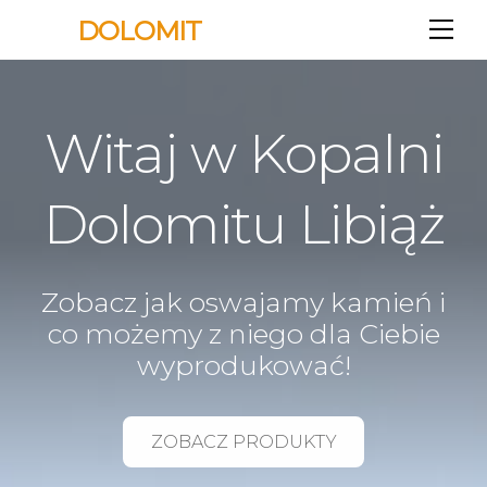
DOLOMIT
M
e
n
u
Witaj w Kopalni
Dolomitu Libiąż
Zobacz jak oswajamy kamień i
co możemy z niego dla Ciebie
wyprodukować!
ZOBACZ PRODUKTY