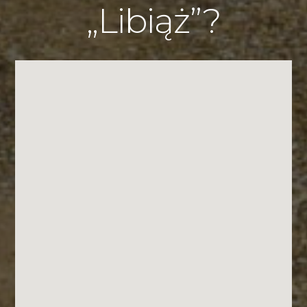
„Libiąż”?